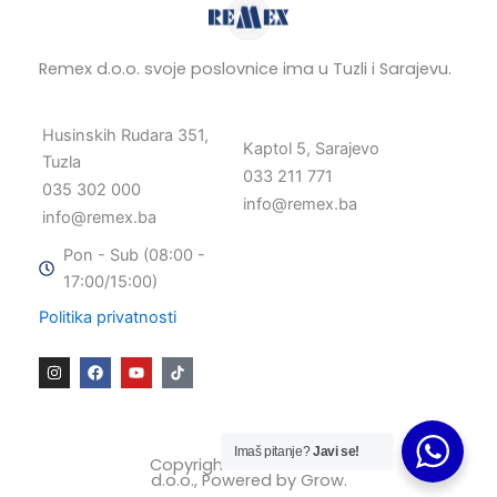
Remex d.o.o. svoje poslovnice ima u Tuzli i Sarajevu.
Husinskih Rudara 351,
Kaptol 5, Sarajevo
Tuzla
033 211 771
035 302 000
info@remex.ba
info@remex.ba
Pon - Sub (08:00 -
17:00/15:00)
Politika privatnosti
I
F
Y
n
a
o
s
c
u
t
e
t
a
b
u
g
o
b
Imaš pitanje?
Javi se!
r
o
e
Copyright © 2025 Remex
a
k
d.o.o., Powered by
Grow
.
m