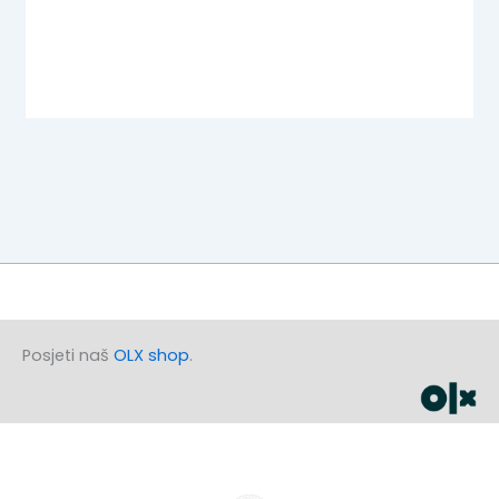
Posjeti naš
OLX shop
.