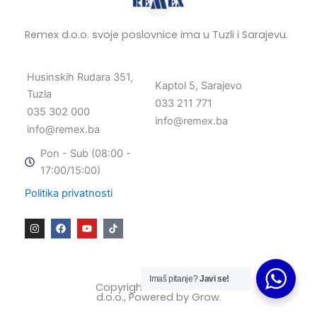
Remex d.o.o. svoje poslovnice ima u Tuzli i Sarajevu.
Husinskih Rudara 351,
Kaptol 5, Sarajevo
Tuzla
033 211 771
035 302 000
info@remex.ba
info@remex.ba
Pon - Sub (08:00 -
17:00/15:00)
Politika privatnosti
I
F
Y
n
a
o
s
c
u
t
e
t
a
b
u
g
o
b
Imaš pitanje?
Javi se!
r
o
e
Copyright © 2025 Remex
a
k
d.o.o., Powered by
Grow
.
m