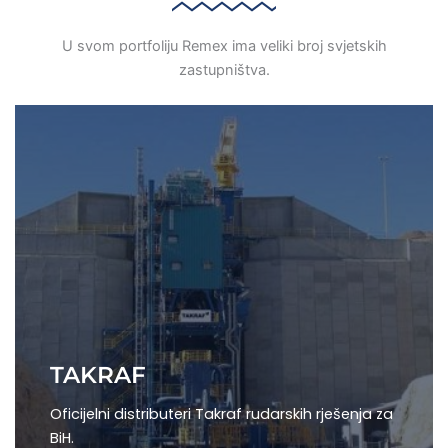
U svom portfoliju Remex ima veliki broj svjetskih
zastupništva.
TAKRAF
Oficijelni distributeri Takraf rudarskih rješenja za
BiH.