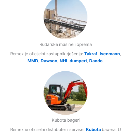
Rudarske mašine i oprema
Remex je oficijelni zastupnik rješenja:
Takraf
,
Isenmann
,
MMD
,
Dawson
,
NHL
dumperi
,
Dando
.
Kubota bageri
Remex je oficijelni distributer i serviser
Kubota
bagera. U