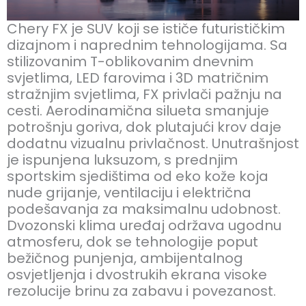
Chery FX je SUV koji se ističe futurističkim
dizajnom i naprednim tehnologijama. Sa
stilizovanim T-oblikovanim dnevnim
svjetlima, LED farovima i 3D matričnim
stražnjim svjetlima, FX privlači pažnju na
cesti. Aerodinamična silueta smanjuje
potrošnju goriva, dok plutajući krov daje
dodatnu vizualnu privlačnost. Unutrašnjost
je ispunjena luksuzom, s prednjim
sportskim sjedištima od eko kože koja
nude grijanje, ventilaciju i električna
podešavanja za maksimalnu udobnost.
Dvozonski klima uređaj održava ugodnu
atmosferu, dok se tehnologije poput
bežičnog punjenja, ambijentalnog
osvjetljenja i dvostrukih ekrana visoke
rezolucije brinu za zabavu i povezanost.