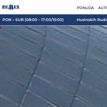
Skip
PONUDA
AUT
to
content
PON – SUB (08:00 – 17:00/15:00)
Husinskih Rudar