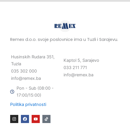
Remex d.o.o. svoje poslovnice ima u Tuzli i Sarajevu.
Husinskih Rudara 351,
Kaptol 5, Sarajevo
Tuzla
033 211 771
035 302 000
info@remex.ba
info@remex.ba
Pon - Sub (08:00 -
17:00/15:00)
Politika privatnosti
I
F
Y
n
a
o
s
c
u
t
e
t