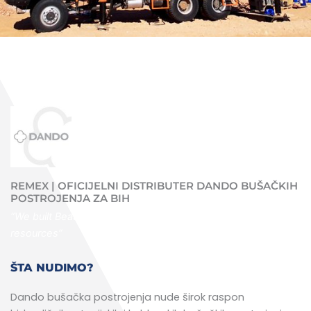
REMEX | OFICIJELNI DISTRIBUTER DANDO BUŠAČKIH
POSTROJENJA ZA BIH
“We built Beautifully with the best possible materials and
resources”
ŠTA NUDIMO?
Dando bušačka postrojenja nude širok raspon