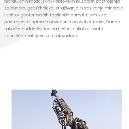
hidrauličnih rotacijskih i kablovskih bušačkih postrojenja
za bunare, geotehnička istraživanja, istraživanje minerala
i sektor geotermalnih toplinskih pumpi. Osim svih
postrojenja i opreme navedenih na web stranici, Dando
također nudi individualna rješenja ukoliko imate
specifične zahtjeve za proizvodom.