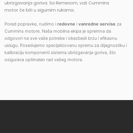
ubrizgavanja goriva. Sa Remexom, vaš Cummins
motor će biti u sigurnim rukama.
Pored popravke, nudimo i
redovne
i
vanredne
servise
za
Cummins motore. Naša mobilna ekipa je spremna da
odgovori na sve vaše potrebe i obezbedi brzu i efikasnu
uslugu. Posedujemo specijalizovanu opremu za dijagnostiku i
kalibraciju komponenti sistema ubrizgavanja goriva, što
osigurava optimalan rad vašeg motora.