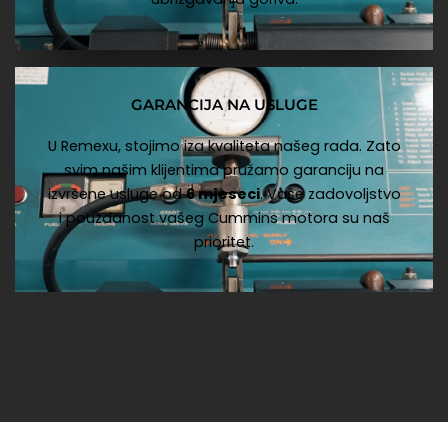
GARANCIJA NA USLUGE
U Remexu, stojimo iza kvaliteta našeg rada. Zato
svim našim klijentima pružamo garanciju na
izvršene usluge od
6 mjeseci
. Vaše zadovoljstvo
i pouzdanost vašeg Cummins motora su naš
prioritet.