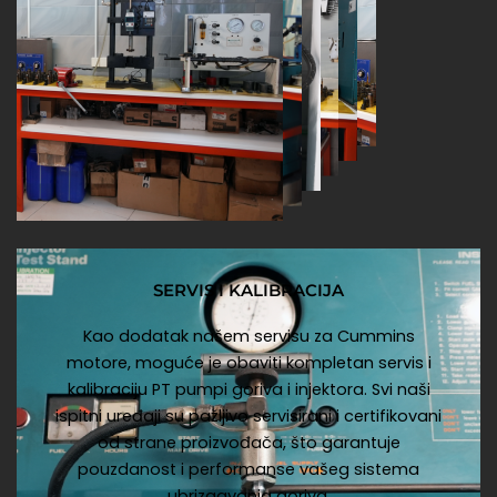
SERVIS I KALIBRACIJA
Kao dodatak našem servisu za Cummins
motore, moguće je obaviti kompletan servis i
kalibraciju PT pumpi goriva i injektora. Svi naši
ispitni uređaji su pažljivo servisirani i certifikovani
od strane proizvođača, što garantuje
pouzdanost i performanse vašeg sistema
ubrizgavanja goriva.