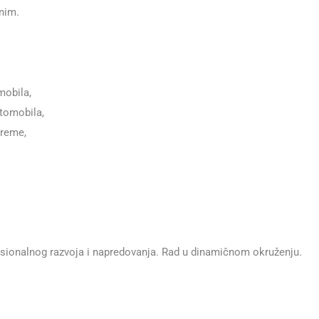
nim.
mobila,
utomobila,
preme,
esionalnog razvoja i napredovanja. Rad u dinamičnom okruženju.