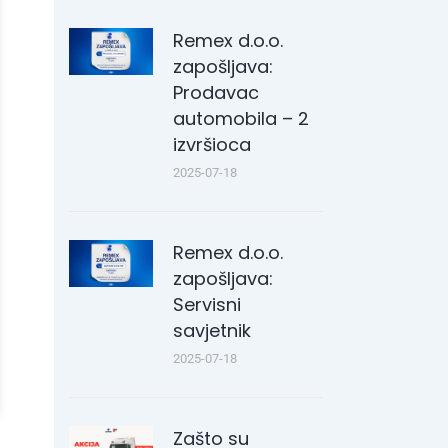
Remex d.o.o.
zapošljava:
Prodavac
automobila – 2
izvršioca
2025-07-18
Remex d.o.o.
zapošljava:
Servisni
savjetnik
2025-07-18
Zašto su