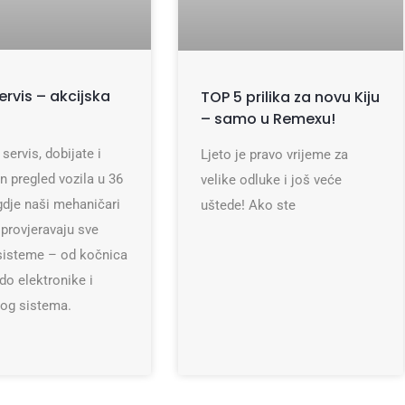
servis – akcijska
TOP 5 prilika za novu Kiju
– samo u Remexu!
 servis, dobijate i
Ljeto je pravo vrijeme za
n pregled vozila u 36
velike odluke i još veće
gdje naši mehaničari
uštede! Ako ste
 provjeravaju sve
sisteme – od kočnica
 do elektronike i
nog sistema.