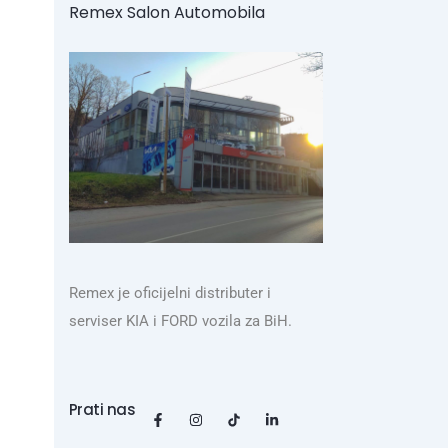
Remex Salon Automobila
Remex je oficijelni distributer i
serviser KIA i FORD vozila za BiH.
Prati nas
F
I
L
a
n
i
c
s
n