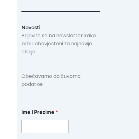
e
t
k
b
a
e
o
g
d
o
r
i
k
a
n
-
m
-
Novosti
f
i
n
Prijavite se na newsletter kako
bi bili obavješteni za najnovije
akcije.
Obećavamo da čuvamo
podatke!
Ime i Prezime
*