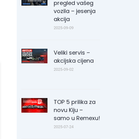
pregled vašeg
vozila – jesenja
akcija
2025-09-09
Veliki servis –
akcijska cijena
2025-09-02
TOP 5 prilika za
novu Kiju –
samo u Remexu!
2025-07-24