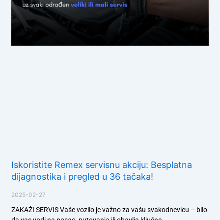
Iskoristite Remex servisnu akciju: Besplatna
dijagnostika i pregled u 36 tačaka!
2025-02-27
ZAKAŽI SERVIS Vaše vozilo je važno za vašu svakodnevicu – bilo
da vas vodi na posao, putovanja ili obavlja ključne