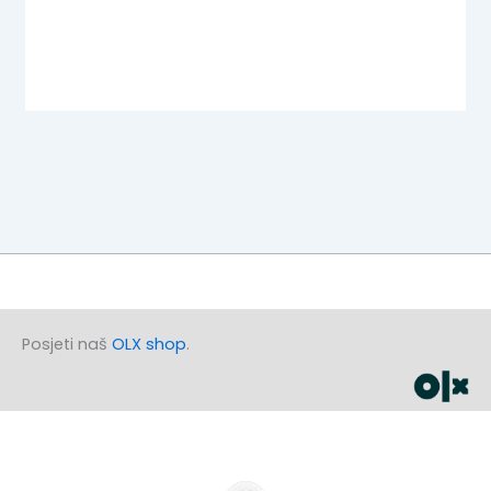
Posjeti naš
OLX shop
.