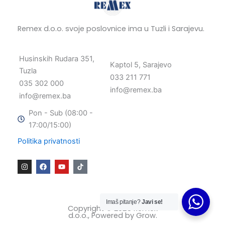
Remex d.o.o. svoje poslovnice ima u Tuzli i Sarajevu.
Husinskih Rudara 351,
Kaptol 5, Sarajevo
Tuzla
033 211 771
035 302 000
info@remex.ba
info@remex.ba
Pon - Sub (08:00 -
17:00/15:00)
Politika privatnosti
I
F
Y
n
a
o
s
c
u
t
e
t
a
b
u
g
o
b
Imaš pitanje?
Javi se!
r
o
e
Copyright © 2025 Remex
a
k
d.o.o., Powered by
Grow
.
m