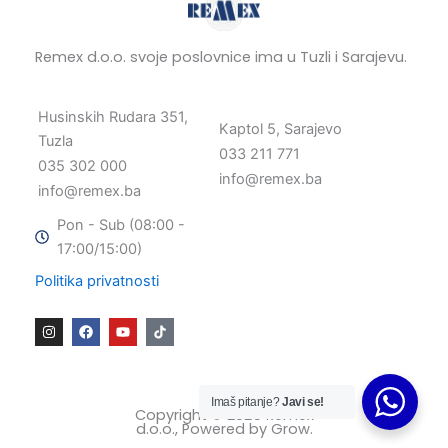
Remex d.o.o. svoje poslovnice ima u Tuzli i Sarajevu.
Husinskih Rudara 351,
Kaptol 5, Sarajevo
Tuzla
033 211 771
035 302 000
info@remex.ba
info@remex.ba
Pon - Sub (08:00 -
17:00/15:00)
Politika privatnosti
I
F
Y
n
a
o
s
c
u
t
e
t
a
b
u
g
o
b
Imaš pitanje?
Javi se!
r
o
e
Copyright © 2025 Remex
a
k
d.o.o., Powered by
Grow
.
m