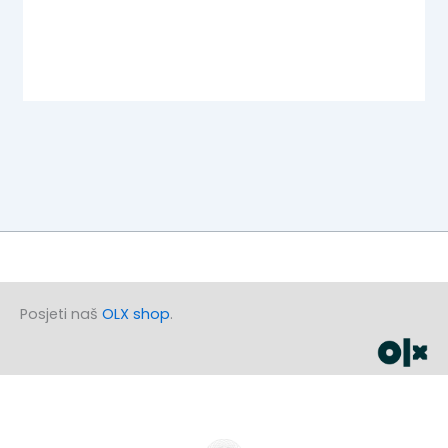
Posjeti naš
OLX shop
.