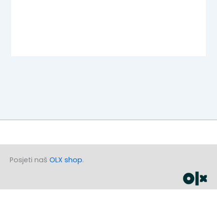
Posjeti naš
OLX shop
.