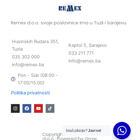
Remex d.o.o. svoje poslovnice ima u Tuzli i Sarajevu.
Husinskih Rudara 351,
Kaptol 5, Sarajevo
Tuzla
033 211 771
035 302 000
info@remex.ba
info@remex.ba
Pon - Sub (08:00 -
17:00/15:00)
Politika privatnosti
I
F
Y
n
a
o
s
c
u
t
e
t
a
b
u
g
o
b
Imaš pitanje?
Javi se!
r
o
e
Copyright © 2025 Remex
a
k
d.o.o., Powered by
Grow
.