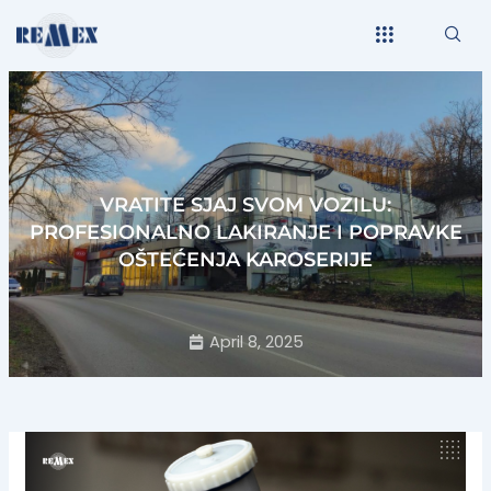
Skip
to
content
VRATITE SJAJ SVOM VOZILU:
PROFESIONALNO LAKIRANJE I POPRAVKE
OŠTEĆENJA KAROSERIJE
April 8, 2025