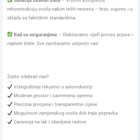
Sanacija totalnih šteta
– Vršimo kompletnu
rekonstrukciju vozila nakon težih nesreća – brzo, sigurno i u
skladu sa fabričkim standardima.
Rad sa osiguranjima
– Olakšavamo cijeli proces prijave i
naplate štete. Sve završavamo umjesto vas!
Zašto odabrati nas?
Višegodišnje iskustvo u autoindustriji
Moderan prostor i savremena oprema
Precizna procjena i transparentne cijene
Mogućnost zamjenskog vozila dok traje popravka
Garancija na lak i obavljene radove