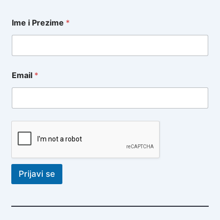
Ime i Prezime
*
Email
*
Prijavi se