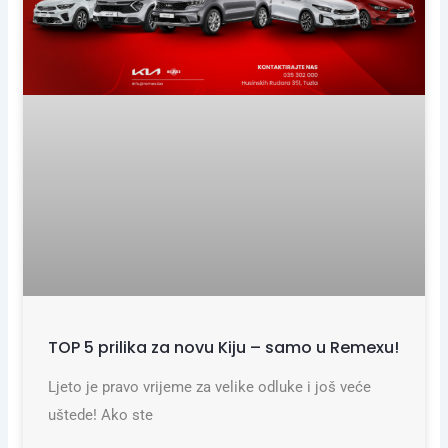
TOP 5 prilika za novu Kiju – samo u Remexu!
Ljeto je pravo vrijeme za velike odluke i još veće
uštede! Ako ste