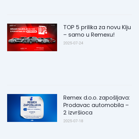
TOP 5 prilika za novu Kiju
– samo u Remexu!
2025-07-24
Remex d.o.o. zapošljava:
Prodavac automobila –
2 izvršioca
2025-07-18