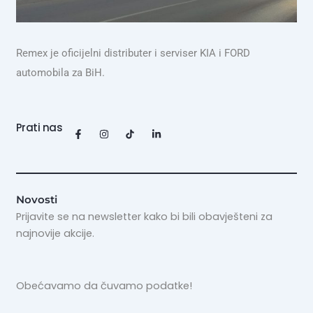
Remex je oficijelni distributer i serviser KIA i FORD
automobila za BiH.
Prati nas
F
I
L
a
n
i
c
s
n
e
t
k
b
a
e
o
g
d
o
r
i
k
a
n
Novosti
-
m
-
Prijavite se na newsletter kako bi bili obavješteni za
f
i
n
najnovije akcije.
Obećavamo da čuvamo podatke!