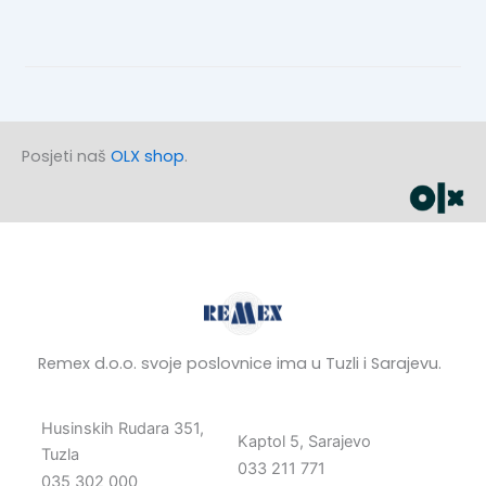
Posjeti naš
OLX shop
.
Remex d.o.o. svoje poslovnice ima u Tuzli i Sarajevu.
Husinskih Rudara 351,
Kaptol 5, Sarajevo
Tuzla
033 211 771
035 302 000