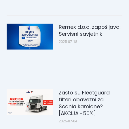
Remex d.o.o. zapošljava:
Servisni savjetnik
2025-07-18
Zašto su Fleetguard
filteri obavezni za
Scania kamione?
[AKCIJA -50%]
2025-07-04