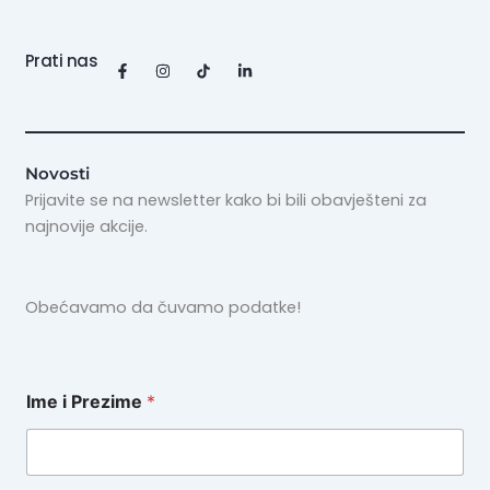
Prati nas
F
I
L
a
n
i
c
s
n
e
t
k
b
a
e
o
g
d
o
r
i
k
a
n
Novosti
-
m
-
Prijavite se na newsletter kako bi bili obavješteni za
f
i
n
najnovije akcije.
Obećavamo da čuvamo podatke!
Ime i Prezime
*