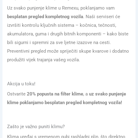
Uz svako punjenje klime u Remexu, poklanjamo vam
besplatan pregled kompletnog vozila
. Naši serviseri će
izvršiti kontrolu ključnih sistema – kočnica, tečnosti,
akumulatora, guma i drugih bitnih komponenti – kako biste
bili sigurni i spremni za sve ljetne izazove na cesti.
Preventivni pregled može spriječiti skupe kvarove i dodatno
produžiti vijek trajanja vašeg vozila.
Akcija u toku!
Ostvarite
20% popusta na filter klime
, a
uz svako punjenje
klime poklanjamo besplatan pregled kompletnog vozila!
Zašto je važno puniti klimu?
Klima uređaj s vremenom gubi rashladni plin, što direktno