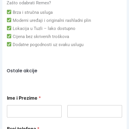
Zašto odabrati Remex?
Brza i stručna usluga
Moderni uređaji i originalni rashladni plin
Lokacija u Tuzli – lako dostupno
Cijena bez skrivenih troškova
Dodatne pogodnosti uz svaku uslugu
Ostale akcije
Ime i Prezime
*
First
Last
Broj telefona
*