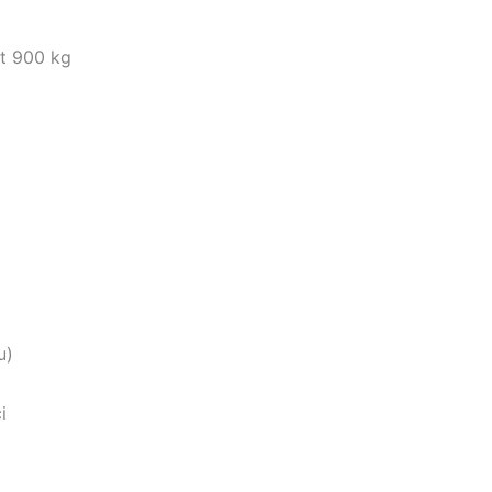
st 900 kg
u)
i