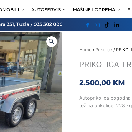
OMOBILI
AUTOSERVIS
MAŠINE I OPREMA
F
a 351, Tuzla / 035 302 000
Home
/
Prikolice
/ PRIKOL
PRIKOLICA T
2.500,00
KM
Autoprikolica pogodna 
težina prikolice: 228 kg