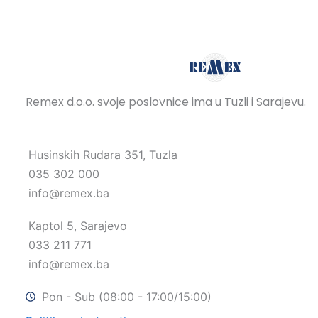
Remex d.o.o. svoje poslovnice ima u Tuzli i Sarajevu.
Husinskih Rudara 351, Tuzla
035 302 000
info@remex.ba
Kaptol 5, Sarajevo
033 211 771
info@remex.ba
Pon - Sub (08:00 - 17:00/15:00)