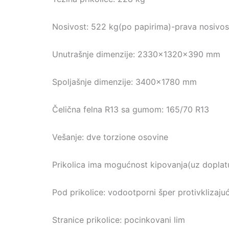
Nosivost: 522 kg(po papirima)-prava nosivo
Unutrašnje dimenzije: 2330x1320x390 mm
Spoljašnje dimenzije: 3400×1780 mm
Čelična felna R13 sa gumom: 165/70 R13
Vešanje: dve torzione osovine
Prikolica ima mogućnost kipovanja(uz doplat
Pod prikolice: vodootporni šper protivklizajuć
Stranice prikolice: pocinkovani lim