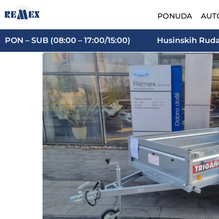
Skip
PONUDA
AUT
to
content
PON – SUB (08:00 – 17:00/15:00)
Husinskih Rudar