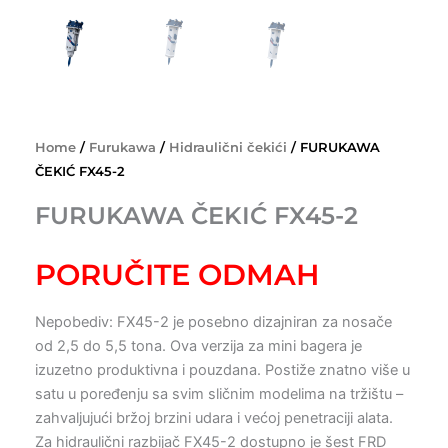
Home
/
Furukawa
/
Hidraulični čekići
/ FURUKAWA
ČEKIĆ FX45-2
FURUKAWA ČEKIĆ FX45-2
PORUČITE ODMAH
Nepobediv: FX45-2 je posebno dizajniran za nosače
od 2,5 do 5,5 tona. Ova verzija za mini bagera je
izuzetno produktivna i pouzdana. Postiže znatno više u
satu u poređenju sa svim sličnim modelima na tržištu –
zahvaljujući bržoj brzini udara i većoj penetraciji alata.
Za hidraulični razbijač FX45-2 dostupno je šest FRD