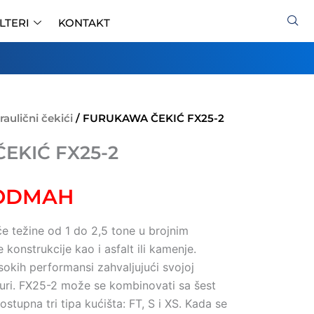
ILTERI
KONTAKT
raulični čekići
/ FURUKAWA ČEKIĆ FX25-2
EKIĆ FX25-2
 ODMAH
 težine od 1 do 2,5 tone u brojnim
konstrukcije kao i asfalt ili kamenje.
isokih performansi zahvaljujući svojoj
turi. FX25-2 može se kombinovati sa šest
stupna tri tipa kućišta: FT, S i XS. Kada se