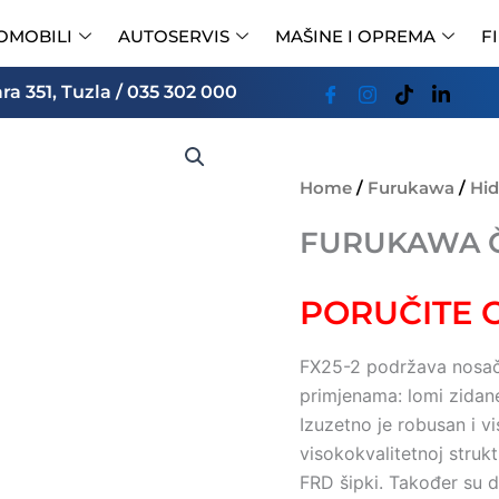
OMOBILI
AUTOSERVIS
MAŠINE I OPREMA
F
a 351, Tuzla / 035 302 000
Home
/
Furukawa
/
Hid
FURUKAWA Č
PORUČITE
FX25-2 podržava nosače
primjenama: lomi zidane 
Izuzetno je robusan i v
visokokvalitetnoj struk
FRD šipki. Također su do