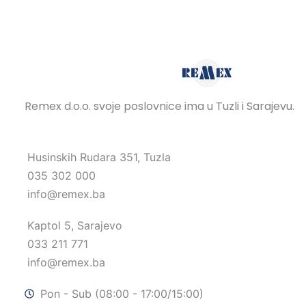
Remex d.o.o. svoje poslovnice ima u Tuzli i Sarajevu.
Husinskih Rudara 351, Tuzla
035 302 000
info@remex.ba
Kaptol 5, Sarajevo
033 211 771
info@remex.ba
Pon - Sub (08:00 - 17:00/15:00)