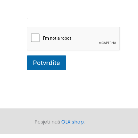
Potvrdite
Posjeti naš
OLX shop
.