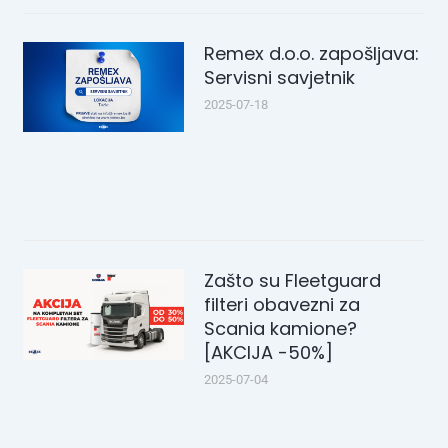
Remex d.o.o. zapošljava:
Servisni savjetnik
2025-07-18
Zašto su Fleetguard
filteri obavezni za
Scania kamione?
[AKCIJA -50%]
2025-07-04