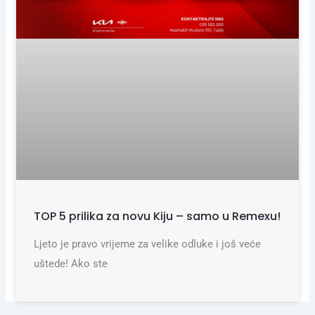
TOP 5 prilika za novu Kiju – samo u Remexu!
Ljeto je pravo vrijeme za velike odluke i još veće
uštede! Ako ste