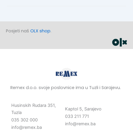
Posjeti naš
OLX shop
.
Remex d.o.o. svoje poslovnice ima u Tuzli i Sarajevu.
Husinskih Rudara 351,
Kaptol 5, Sarajevo
Tuzla
033 211 771
035 302 000
info@remex.ba
info@remex.ba