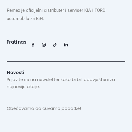
Remex je oficijelni distributer i serviser KIA i FORD
automobila za BiH.
Prati nas
F
I
L
a
n
i
c
s
n
e
t
k
b
a
e
o
g
d
o
r
i
k
a
n
Novosti
-
m
-
Prijavite se na newsletter kako bi bili obavješteni za
f
i
n
najnovije akcije.
Obećavamo da čuvamo podatke!