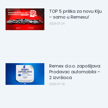
TOP 5 prilika za novu Kiju
– samo u Remexu!
2025-07-24
Remex d.o.o. zapošljava:
Prodavac automobila –
2 izvršioca
2025-07-18