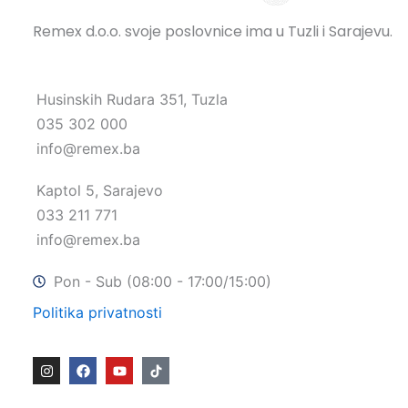
Remex d.o.o. svoje poslovnice ima u Tuzli i Sarajevu.
Husinskih Rudara 351, Tuzla
035 302 000
info@remex.ba
Kaptol 5, Sarajevo
033 211 771
info@remex.ba
Pon - Sub (08:00 - 17:00/15:00)
Politika privatnosti
I
F
Y
n
a
o
s
c
u
t
e
t