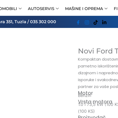
OMOBILI
AUTOSERVIS
MAŠINE I OPREMA
F
a 351, Tuzla / 035 302 000
Novi Ford T
Kompaktan dostavni 
pametno iskorišten
dizajnom i napredno
isporuke i svakodnev
partner za vaše pos
Motor
Benzin
Vrsta motora
1.0 l 73,5 kW (100 KS
(100 KS)
Proizvođač