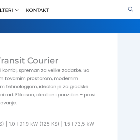
ILTERI
KONTAKT
ransit Courier
kombi, spreman za velike zadatke. Sa
im tovarnim prostorom, modernim
m tehnologijom, idealan je za gradske
ni rad. Efikasan, okretan i pouzdan – pravi
lovanje.
) | 1.0 l 91,9 kW (125 KS) | 1.5 l 73,5 kW