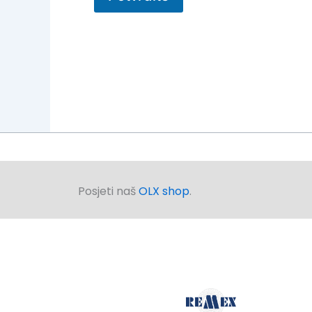
Posjeti naš
OLX shop
.