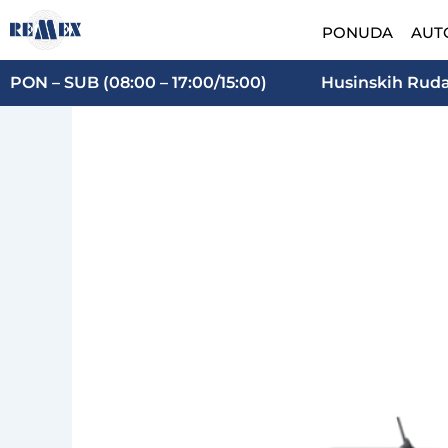
Skip
PONUDA
AUT
to
content
PON – SUB (08:00 – 17:00/15:00)
Husinskih Rudar