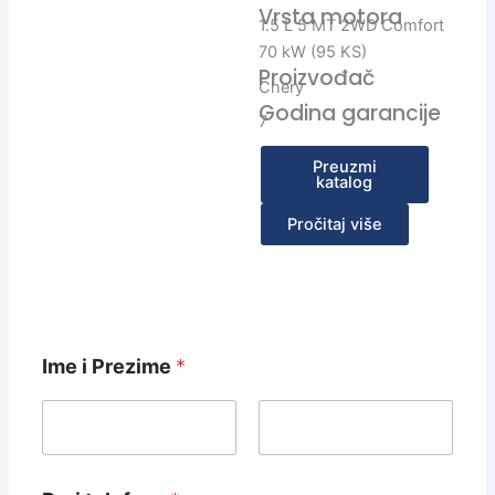
p
i
Vrsta motora
1.5 L 5 MT 2WD Comfort
l
70 kW (95 KS)
Proizvođač
Chery
Godina garancije
7
Preuzmi
katalog
Pročitaj više
Ime i Prezime
*
First
Last