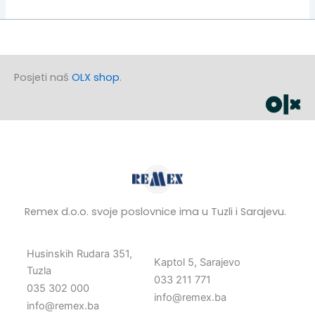
Posjeti naš
OLX shop
.
Remex d.o.o. svoje poslovnice ima u Tuzli i Sarajevu.
Husinskih Rudara 351,
Kaptol 5, Sarajevo
Tuzla
033 211 771
035 302 000
info@remex.ba
info@remex.ba