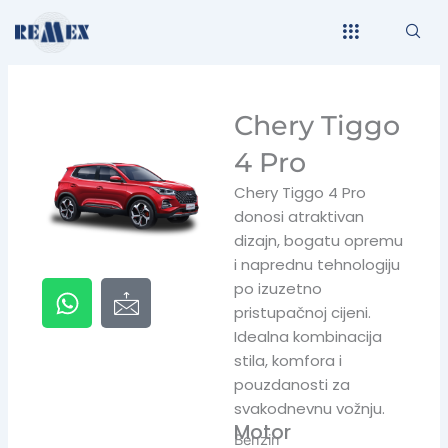
Skip
to
content
Chery Tiggo
4 Pro
Chery Tiggo 4 Pro
donosi atraktivan
dizajn, bogatu opremu
i naprednu tehnologiju
W
I
po izuzetno
h
c
pristupačnoj cijeni.
a
o
Idealna kombinacija
t
n
stila, komfora i
pouzdanosti za
s
-
svakodnevnu vožnju.
a
m
Motor
p
a
Benzin