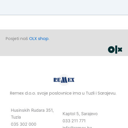
Posjeti naš
OLX shop
.
Remex d.o.o. svoje poslovnice ima u Tuzli i Sarajevu.
Husinskih Rudara 351,
Kaptol 5, Sarajevo
Tuzla
033 211 771
035 302 000
info@remex.ba