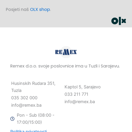
Posjeti naš
OLX shop
.
Remex d.o.o. svoje poslovnice ima u Tuzli i Sarajevu.
Husinskih Rudara 351,
Kaptol 5, Sarajevo
Tuzla
033 211 771
035 302 000
info@remex.ba
info@remex.ba
Pon - Sub (08:00 -
17:00/15:00)
Politika privatnosti